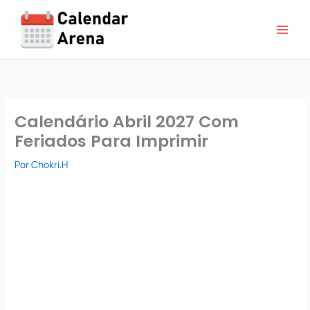
Ir
para
o
conteúdo
Calendário Abril 2027 Com
Feriados Para Imprimir
Por
Chokri.H