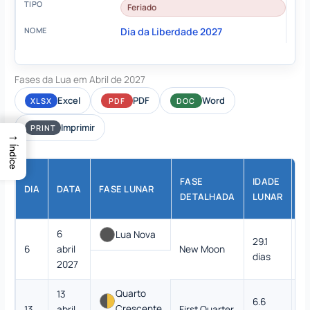
Feriado
Dia da Liberdade 2027
Fases da Lua em Abril de 2027
Excel
PDF
Word
XLSX
PDF
DOC
Imprimir
PRINT
→
Índice
FASE
IDADE
DIA
DATA
FASE LUNAR
I
DETALHADA
LUNAR
6
Lua Nova
29.1
6
abril
New Moon
0
dias
2027
Quarto
13
6.6
Crescente
13
abril
First Quarter
4