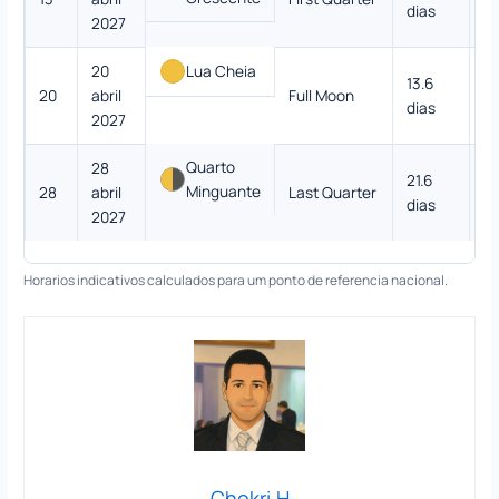
dias
2027
20
Lua Cheia
13.6
20
abril
Full Moon
9
dias
2027
Quarto
28
21.6
Minguante
28
abril
Last Quarter
5
dias
2027
Horarios indicativos calculados para um ponto de referencia nacional.
Chokri.H