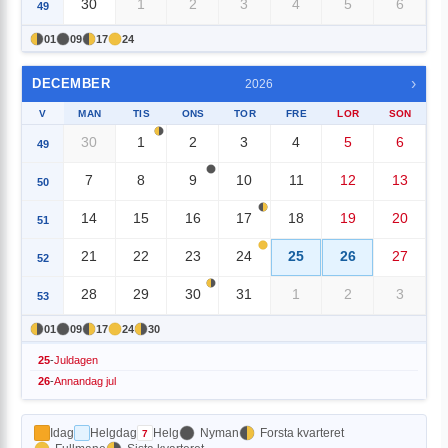
30
1
2
3
4
5
6
49
01
09
17
24
›
DECEMBER
2026
V
MAN
TIS
ONS
TOR
FRE
LOR
SON
30
1
2
3
4
5
6
49
7
8
9
10
11
12
13
50
14
15
16
17
18
19
20
51
21
22
23
24
25
26
27
52
28
29
30
31
1
2
3
53
01
09
17
24
30
25
-
Juldagen
26
-
Annandag jul
Idag
Helgdag
Helg
Nyman
Forsta kvarteret