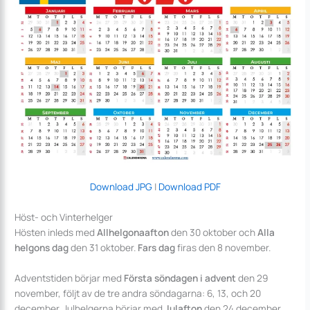
Download JPG
|
Download PDF
Höst- och Vinterhelger
Hösten inleds med
Allhelgonaafton
den 30 oktober och
Alla
helgons dag
den 31 oktober.
Fars dag
firas den 8 november.
Adventstiden börjar med
Första söndagen i advent
den 29
november, följt av de tre andra söndagarna: 6, 13, och 20
december. Julhelgerna börjar med
Julafton
den 24 december,