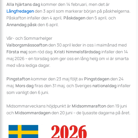
Alla hjärtans dag
kommer den 14 februari, men det är
Långfredagen
den 3 april som markerar början på påskhelgerna.
Påskafton infaller den 4 april,
Påskdagen
den 5 april, och
Annandag påsk
den 6 april.
Vår- och Sommarhelger
Valborgsmässoafton
den 30 april leder in oss i maimånad med
Första maj
som röd dag.
Kristi himmelsfärdsdag
infaller den 14
maj 2026 – en torsdag som ger oss en lång helg om vi är smarta
med våra lediga dagar.
Pingstafton
kommer den 23 maj följt av
Pingstdagen
den 24
maj.
Mors dag
firas den 31 maj, och Sveriges
nationaldag
infaller
som vanligt den 6 juni.
Midsommarveckans höjdpunkt är
Midsommarafton
den 19 juni
och
Midsommardagen
den 20 juni – de ljusaste dagarna på året.