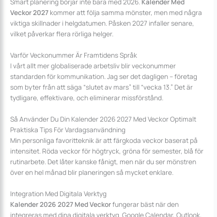
Smart planering börjar inte bara med 2026.
Kalender Med
Veckor 2027
kommer att följa samma mönster, men med några
viktiga skillnader i helgdatumen. Påsken 2027 infaller senare,
vilket påverkar flera rörliga helger.
Varför Veckonummer Är Framtidens Språk
I vårt allt mer globaliserade arbetsliv blir veckonummer
standarden för kommunikation. Jag ser det dagligen – företag
som byter från att säga “slutet av mars” till “vecka 13.” Det är
tydligare, effektivare, och eliminerar missförstånd.
Så Använder Du Din Kalender 2026 2027 Med Veckor Optimalt
Praktiska Tips För Vardagsanvändning
Min personliga favoritteknik är att färgkoda veckor baserat på
intensitet. Röda veckor för högtryck, gröna för semester, blå för
rutinarbete. Det låter kanske fånigt, men när du ser mönstren
över en hel månad blir planeringen så mycket enklare.
Integration Med Digitala Verktyg
Kalender 2026 2027 Med Veckor
fungerar bäst när den
integreras med dina digitala verktyg. Google Calendar, Outlook,