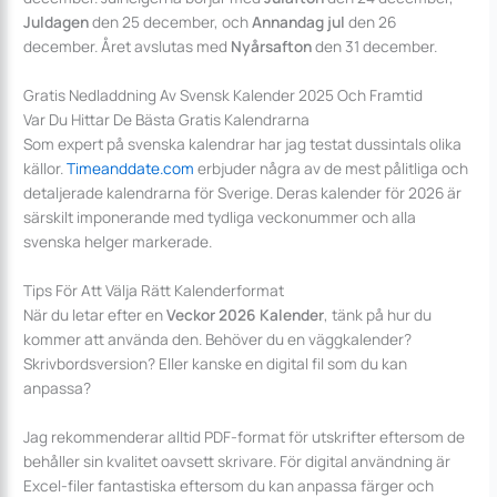
Juldagen
den 25 december, och
Annandag jul
den 26
december. Året avslutas med
Nyårsafton
den 31 december.
Gratis Nedladdning Av Svensk Kalender 2025 Och Framtid
Var Du Hittar De Bästa Gratis Kalendrarna
Som expert på svenska kalendrar har jag testat dussintals olika
källor.
Timeanddate.com
erbjuder några av de mest pålitliga och
detaljerade kalendrarna för Sverige. Deras kalender för 2026 är
särskilt imponerande med tydliga veckonummer och alla
svenska helger markerade.
Tips För Att Välja Rätt Kalenderformat
När du letar efter en
Veckor 2026 Kalender
, tänk på hur du
kommer att använda den. Behöver du en väggkalender?
Skrivbordsversion? Eller kanske en digital fil som du kan
anpassa?
Jag rekommenderar alltid PDF-format för utskrifter eftersom de
behåller sin kvalitet oavsett skrivare. För digital användning är
Excel-filer fantastiska eftersom du kan anpassa färger och