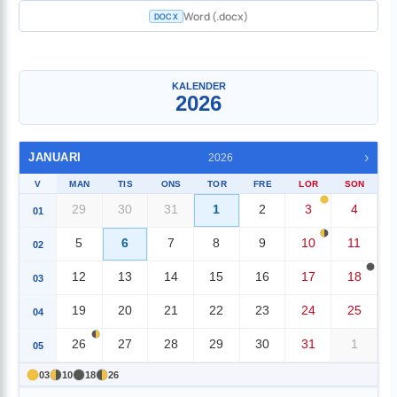
Word (.docx)
DOCX
En manad
▼
KALENDER
2026
›
JANUARI
2026
V
MAN
TIS
ONS
TOR
FRE
LOR
SON
29
30
31
1
2
3
4
01
5
6
7
8
9
10
11
02
12
13
14
15
16
17
18
03
19
20
21
22
23
24
25
04
26
27
28
29
30
31
1
05
03
10
18
26