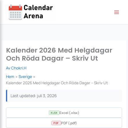
Hoppa
till
innehåll
Kalender 2026 Med Helgdagar
Och Röda Dagar – Skriv Ut
Av
Chokri.H
Hem
Sverige
Kalender 2026 Med Helgdagar Och Röda Dagar – Skriv Ut
Last updated: juli 3, 2026
Excel (.xlsx)
XLSX
PDF (.pdf)
PDF