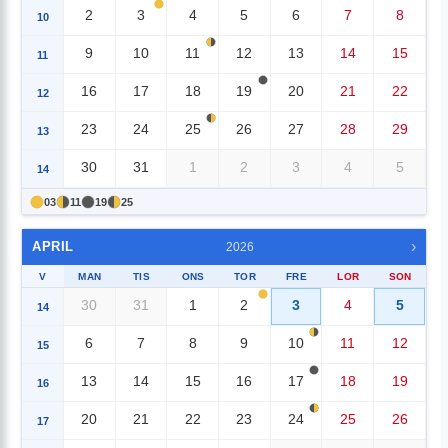
2
3
4
5
6
7
8
10
9
10
11
12
13
14
15
11
16
17
18
19
20
21
22
12
23
24
25
26
27
28
29
13
30
31
1
2
3
4
5
14
03
11
19
25
›
APRIL
2026
V
MAN
TIS
ONS
TOR
FRE
LOR
SON
30
31
1
2
3
4
5
14
6
7
8
9
10
11
12
15
13
14
15
16
17
18
19
16
20
21
22
23
24
25
26
17