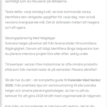
samtidigt som du fokuserar på detaljerna.
Testa detta: varje söndag kväll, se över kommande vecka.
Identifiera den viktigaste uppgiften för varje dag, men också
veckans övergripande mål. Det är skillnaden mellan att reagera
och att agera.
Säsongsplanering Med Helgdagar
Svenska helger påverkar allt från leveranstider till kunmötens
tillgänglighet. Genom att tidigt identifiera långa helgveckor kan
du planera intensiva projekt före eller efter, aldrig under.
Till exempel: veckan före midsommar är ofta mindre produktiv
eftersom folk mentalt redan är på semester. Planera därefter!
Så där har du det – din kompletta guide till
Kalender Med Veckor
2026
. Från praktiska tips om veckonumrering till alla svenska
helger och smarta planeringsstrategier, du har nu allt du
behöver för att göra 2026 till ditt mest organiserade år någonsin.
Kom ihåg: en bra kalender är inte bara ett verktyg, det är din