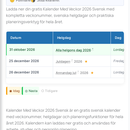
Fullmane
Sista kvarteret
Ladda ner din gratis Kalender Med Veckor 2026 Svensk med
kompletta veckonummer, svenska helgdagar och praktiska
planeringsverktyg för hela året.
Datum
Helgdag
Dag
31 oktober 2026
Lordag
Alla helgons dag 2026
25 december 2026
Fredag
Juldagen
2026
★
26 december 2026
Lordag
Annandag jul
2026
★
◉ Idag
◎ Nasta
○ Tidigare
Kalender Med Veckor 2026 Svensk är en gratis svensk kalender
med veckonummer, helgdagar och planeringsfunktioner för hela
året 2026. Kalendern kan laddas ner gratis och användas för
arbete, studier och personlig planering.