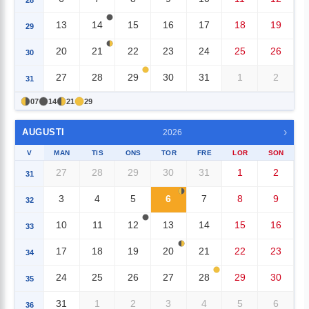
13
14
15
16
17
18
19
29
20
21
22
23
24
25
26
30
27
28
29
30
31
1
2
31
07
14
21
29
›
AUGUSTI
2026
V
MAN
TIS
ONS
TOR
FRE
LOR
SON
27
28
29
30
31
1
2
31
3
4
5
6
7
8
9
32
10
11
12
13
14
15
16
33
17
18
19
20
21
22
23
34
24
25
26
27
28
29
30
35
31
1
2
3
4
5
6
36