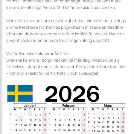
främst – effektivitet. Istället för att säga “tredje veckan i mars”
kan du enkelt säga “vecka 12.” Det är precision på svenska.
Men det är mer än bara bekvämlighet. Jag minns när min kollega
Emma berättade hur hennes projektteam missade en deadline
eftersom de kommunicerade datum istället för veckor. Hade de
använt veckonummer hade förvirringen aldrig uppstått.
Varför Svenska Kalendrar Är Olika
Svenska kalendrar börjar veckan på måndag, vilket skiljer sig
från vissa internationella standarder. Detta är inte bara tradition
– det är praktiskt för vårt arbetsliv och skolsystem.