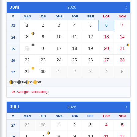
›
JUNI
2026
V
MAN
TIS
ONS
TOR
FRE
LOR
SON
1
2
3
4
5
6
7
23
8
9
10
11
12
13
14
24
15
16
17
18
19
20
21
25
22
23
24
25
26
27
28
26
29
30
1
2
3
4
5
27
08
15
21
29
06
-
Sveriges nationaldag
›
JULI
2026
V
MAN
TIS
ONS
TOR
FRE
LOR
SON
29
30
1
2
3
4
5
27
6
7
8
9
10
11
12
28