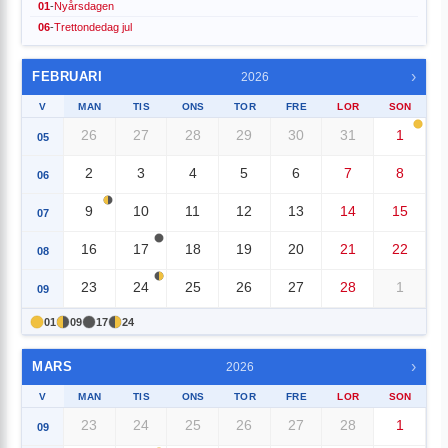
01
-
Nyårsdagen
06
-
Trettondedag jul
›
FEBRUARI
2026
V
MAN
TIS
ONS
TOR
FRE
LOR
SON
26
27
28
29
30
31
1
05
2
3
4
5
6
7
8
06
9
10
11
12
13
14
15
07
16
17
18
19
20
21
22
08
23
24
25
26
27
28
1
09
01
09
17
24
›
MARS
2026
V
MAN
TIS
ONS
TOR
FRE
LOR
SON
23
24
25
26
27
28
1
09