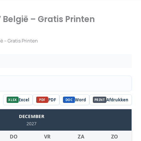
elgië – Gratis Printen
 – Gratis Printen
Excel
PDF
Word
Afdrukken
XLSX
PDF
DOC
PRINT
DECEMBER
2027
DO
VR
ZA
ZO