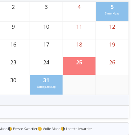
2
3
4
5
Sinterklaas
9
10
11
12
16
17
18
19
23
24
25
26
30
31
Oudejaarsdag
Maan
Eerste Kwartier
Volle Maan
Laatste Kwartier