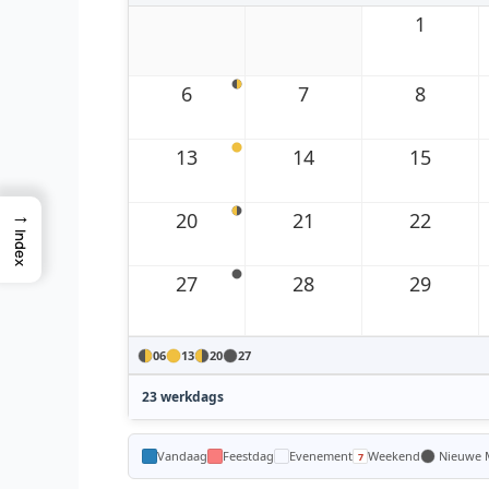
1
6
7
8
13
14
15
→
20
21
22
Index
27
28
29
06
13
20
27
23 werkdags
Vandaag
Feestdag
Evenement
Weekend
Nieuwe 