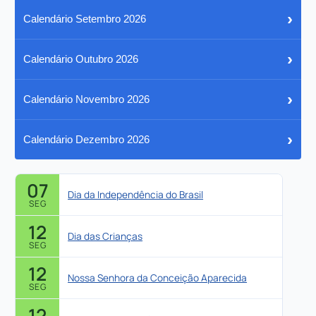
›
Calendário Setembro 2026
›
Calendário Outubro 2026
›
Calendário Novembro 2026
›
Calendário Dezembro 2026
07
Dia da Independência do Brasil
SEG
12
Dia das Crianças
SEG
12
Nossa Senhora da Conceição Aparecida
SEG
12