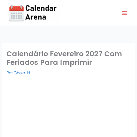
Ir
para
o
conteúdo
Calendário Fevereiro 2027 Com
Feriados Para Imprimir
Por
Chokri.H