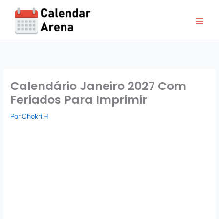
Ir
para
o
conteúdo
Calendário Janeiro 2027 Com
Feriados Para Imprimir
Por
Chokri.H