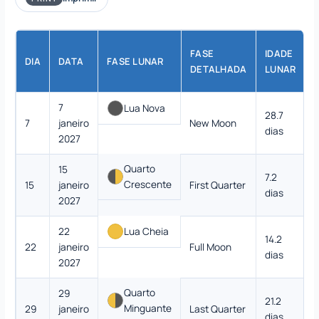
FASE
IDADE
DIA
DATA
FASE LUNAR
DETALHADA
LUNAR
7
Lua Nova
28.7
7
janeiro
New Moon
dias
2027
Quarto
15
7.2
Crescente
15
janeiro
First Quarter
dias
2027
22
Lua Cheia
14.2
22
janeiro
Full Moon
dias
2027
Quarto
29
21.2
Minguante
29
janeiro
Last Quarter
dias