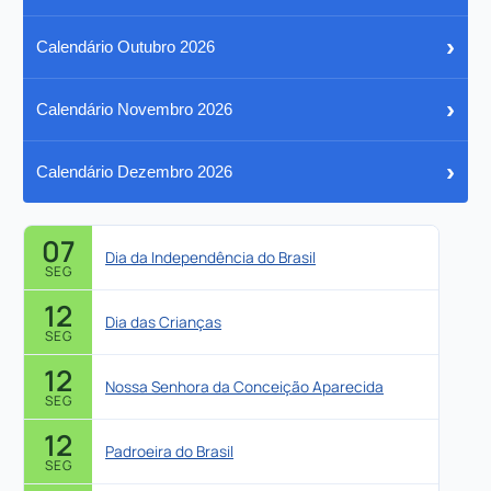
›
Calendário Outubro 2026
›
Calendário Novembro 2026
›
Calendário Dezembro 2026
07
Dia da Independência do Brasil
SEG
12
Dia das Crianças
SEG
12
Nossa Senhora da Conceição Aparecida
SEG
12
Padroeira do Brasil
SEG