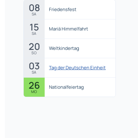
08
Friedensfest
SA
15
Mariä Himmelfahrt
SA
20
Weltkindertag
SO
03
Tag der Deutschen Einheit
SA
26
Nationalfeiertag
MO