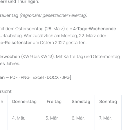
ern und Thüringen
:
Frauentag
(regionaler gesetzlicher Feiertag)
it dem Ostersonntag (28. März) ein
4-Tage-Wochenende
Urlaubstag. Wer zusätzlich am Montag, 22. März oder
ge-Reisefenster
um Ostern 2027 gestalten.
derwochen
(KW 9 bis KW 13). Mit Karfreitag und Ostermontag
es Jahres.
n — PDF · PNG · Excel · DOCX · JPG]
rsicht
ch
Donnerstag
Freitag
Samstag
Sonntag
4. Mär.
5. Mär.
6. Mär.
7. Mär.