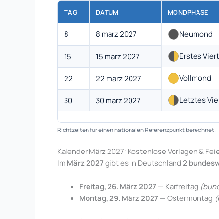
TAG
DATUM
MONDPHASE
8
8 marz 2027
Neumond
Erstes Viert
15
15 marz 2027
Vollmond
22
22 marz 2027
Letztes Vie
30
30 marz 2027
Richtzeiten fur einen nationalen Referenzpunkt berechnet.
Kalender März 2027: Kostenlose Vorlagen & Fei
Im
März 2027
gibt es in Deutschland
2 bundesw
Freitag, 26. März 2027
— Karfreitag
(bund
Montag, 29. März 2027
— Ostermontag
(