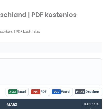
schland | PDF kostenlos
schland | PDF kostenlos
Excel
PDF
Word
Drucken
XLSX
PDF
DOC
PRINT
MARZ
APRIL 2027