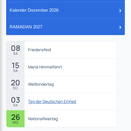
›
Kalender Dezember 2026
›
RAMADAN 2027
08
Friedensfest
SA
15
Mariä Himmelfahrt
SA
20
Weltkindertag
SO
03
Tag der Deutschen Einheit
SA
26
Nationalfeiertag
MO