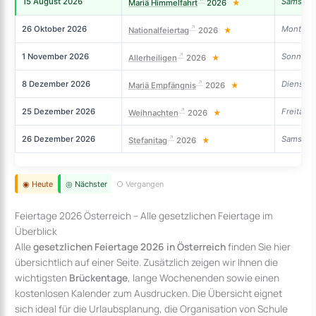
15 August 2026
Samstag
Mariä Himmelfahrt
2026
★
26 Oktober 2026
Montag
Nationalfeiertag
2026
★
1 November 2026
Sonntag
Allerheiligen
2026
★
8 Dezember 2026
Dienstag
Mariä Empfängnis
2026
★
25 Dezember 2026
Freitag
Weihnachten
2026
★
26 Dezember 2026
Samstag
Stefanitag
2026
★
◉ Heute
◎ Nächster
○ Vergangen
Feiertage 2026 Österreich – Alle gesetzlichen Feiertage im
Überblick
Alle
gesetzlichen Feiertage 2026 in Österreich
finden Sie hier
übersichtlich auf einer Seite. Zusätzlich zeigen wir Ihnen die
wichtigsten
Brückentage
, lange Wochenenden sowie einen
kostenlosen Kalender zum Ausdrucken. Die Übersicht eignet
sich ideal für die Urlaubsplanung, die Organisation von Schule