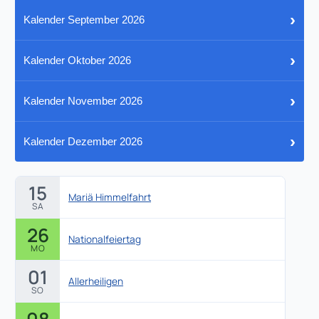
›
Kalender September 2026
›
Kalender Oktober 2026
›
Kalender November 2026
›
Kalender Dezember 2026
15
Mariä Himmelfahrt
SA
26
Nationalfeiertag
MO
01
Allerheiligen
SO
08