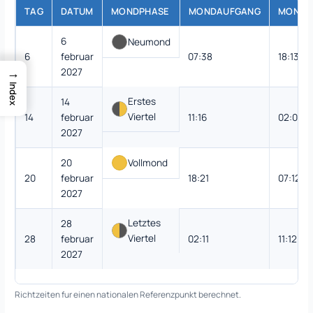
TAG
DATUM
MONDPHASE
MONDAUFGANG
MONDU
6
Neumond
6
februar
07:38
18:13
→
2027
Index
Erstes
14
Viertel
14
februar
11:16
02:01
2027
20
Vollmond
20
februar
18:21
07:12
2027
Letztes
28
Viertel
28
februar
02:11
11:12
2027
Richtzeiten fur einen nationalen Referenzpunkt berechnet.