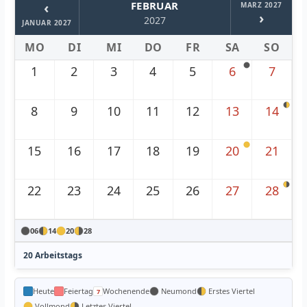
‹
FEBRUAR
MARZ 2027
›
2027
JANUAR 2027
MO
DI
MI
DO
FR
SA
SO
1
2
3
4
5
6
7
8
9
10
11
12
13
14
15
16
17
18
19
20
21
22
23
24
25
26
27
28
06
14
20
28
20 Arbeitstags
Heute
Feiertag
Wochenende
Neumond
Erstes Viertel
Vollmond
Letztes Viertel