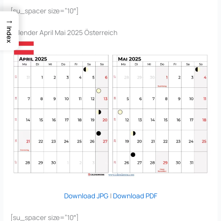
[su_spacer size=”10″]
→
Index
Kalender April Mai 2025 Österreich
Download JPG
|
Download PDF
[su_spacer size=”10″]