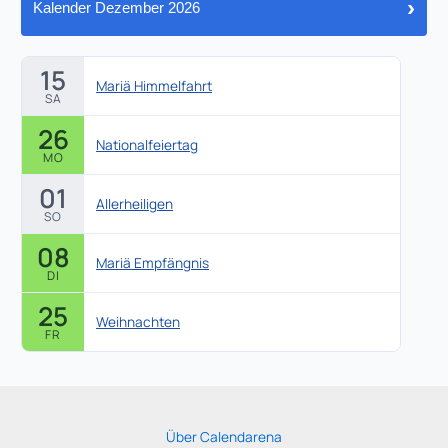
›
Kalender Dezember 2026
15
Mariä Himmelfahrt
SA
26
Nationalfeiertag
MO
01
Allerheiligen
SO
08
Mariä Empfängnis
DI
25
Weihnachten
FR
Über Calendarena