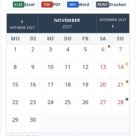
Excel
PDF
Word
Drucken
XLSX
PDF
DOC
PRINT
‹
NOVEMBER
DEZEMBER 2027
›
2027
OKTOBER 2027
MO
DI
MI
DO
FR
SA
SO
1
2
3
4
5
6
7
8
9
10
11
12
13
14
15
16
17
18
19
20
21
22
23
24
25
26
27
28
29
30