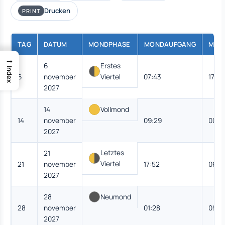
Drucken
PRINT
TAG
DATUM
MONDPHASE
MONDAUFGANG
MON
→
6
Erstes
Index
6
november
Viertel
07:43
17:58
2027
14
Vollmond
14
november
09:29
00:5
2027
Letztes
21
Viertel
21
november
17:52
06:2
2027
28
Neumond
28
november
01:28
09:3
2027