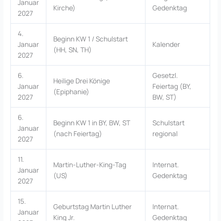
Januar
Kirche)
Gedenktag
2027
4.
Beginn KW 1 / Schulstart
Januar
Kalender
(HH, SN, TH)
2027
6.
Gesetzl.
Heilige Drei Könige
Januar
Feiertag (BY,
(Epiphanie)
2027
BW, ST)
6.
Beginn KW 1 in BY, BW, ST
Schulstart
Januar
(nach Feiertag)
regional
2027
11.
Martin-Luther-King-Tag
Internat.
Januar
(US)
Gedenktag
2027
15.
Geburtstag Martin Luther
Internat.
Januar
King Jr.
Gedenktag