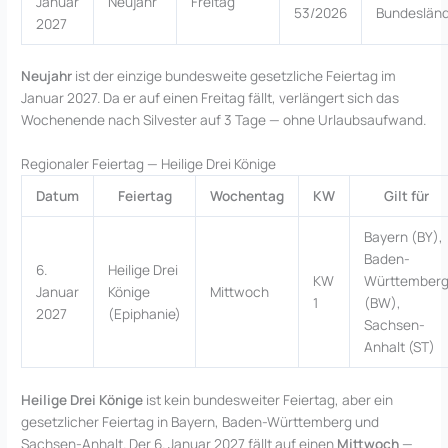
Januar
Neujahr
Freitag
53/2026
Bundeslän
2027
Neujahr
ist der einzige bundesweite gesetzliche Feiertag im
Januar 2027. Da er auf einen Freitag fällt, verlängert sich das
Wochenende nach Silvester auf 3 Tage — ohne Urlaubsaufwand.
Regionaler Feiertag — Heilige Drei Könige
Datum
Feiertag
Wochentag
KW
Gilt für
Bayern (BY),
Baden-
6.
Heilige Drei
KW
Württember
Januar
Könige
Mittwoch
1
(BW),
2027
(Epiphanie)
Sachsen-
Anhalt (ST)
Heilige Drei Könige
ist kein bundesweiter Feiertag, aber ein
gesetzlicher Feiertag in Bayern, Baden-Württemberg und
Sachsen-Anhalt. Der 6. Januar 2027 fällt auf einen
Mittwoch
—