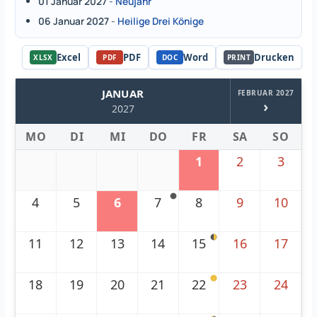
01 Januar 2027
-
Neujahr
06 Januar 2027
-
Heilige Drei Könige
Excel
PDF
Word
Drucken
XLSX
PDF
DOC
PRINT
JANUAR
FEBRUAR 2027
›
2027
MO
DI
MI
DO
FR
SA
SO
1
2
3
4
5
6
7
8
9
10
11
12
13
14
15
16
17
18
19
20
21
22
23
24