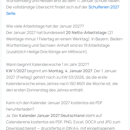
Württemberg und Hessen erst ab dem 11. Januar Schule haben.
Die vollständige Übersicht findet sich auf der
Schulferien 2027
Seite
.
Wie viele Arbeitstage hat der Januar 2027?
Der Januar 2027 hat bundesweit
20 Netto-Arbeitstage
(21
Werktage minus 1 Feiertag an einem Werktag). In Bayern, Baden-
Württemberg und Sachsen-Anhalt sind es 19 Arbeitstage
(zusätzlich Heilige Drei Könige am Mittwoch).
Wann beginnt Kalenderwoche 1 im Jahr 2027?
KW 1/2027
beginnt am
Montag, 4. Januar 2027
. Der 1. Januar
2027 (Freitag) gehört noch zu KW 53/2026, da die erste
Kalenderwoche eines Jahres nach ISO 8601 die Woche ist, die
den ersten Donnerstag des Jahres enthält.
Kann ich den Kalender Januar 2027 kostenlos als PDF
herunterladen?
Ja. Der
Kalender Januar 2027 Deutschland
steht auf
Calendarena kostenlos als PDF, PNG, Excel, DOCX und JPG zum
Download bereit — druckfertig in DIN A4, mit eingetragenem