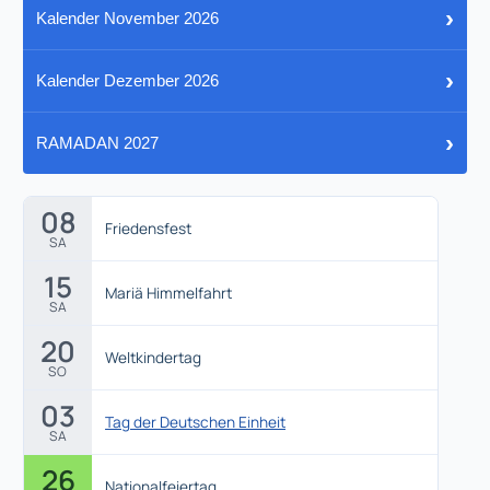
›
Kalender November 2026
›
Kalender Dezember 2026
›
RAMADAN 2027
08
Friedensfest
SA
15
Mariä Himmelfahrt
SA
20
Weltkindertag
SO
03
Tag der Deutschen Einheit
SA
26
Nationalfeiertag