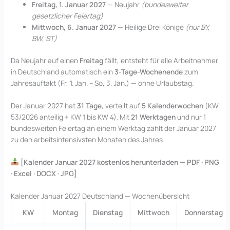
Freitag, 1. Januar 2027
— Neujahr
(bundesweiter
gesetzlicher Feiertag)
Mittwoch, 6. Januar 2027
— Heilige Drei Könige
(nur BY,
BW, ST)
Da Neujahr auf einen
Freitag
fällt, entsteht für alle Arbeitnehmer
in Deutschland automatisch ein
3-Tage-Wochenende
zum
Jahresauftakt (Fr, 1. Jan. – So, 3. Jan.) — ohne Urlaubstag.
Der Januar 2027 hat
31 Tage
, verteilt auf
5 Kalenderwochen
(KW
53/2026 anteilig + KW 1 bis KW 4). Mit
21 Werktagen
und nur 1
bundesweiten Feiertag an einem Werktag zählt der Januar 2027
zu den arbeitsintensivsten Monaten des Jahres.
[Kalender Januar 2027 kostenlos herunterladen — PDF · PNG
· Excel · DOCX · JPG]
Kalender Januar 2027 Deutschland — Wochenübersicht
KW
Montag
Dienstag
Mittwoch
Donnerstag