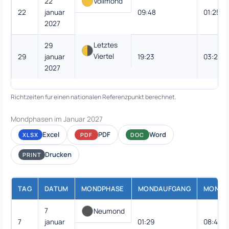
22
Vollmond
22
januar
09:48
01:25
2027
Letztes
29
Viertel
29
januar
19:23
03:20
2027
Richtzeiten fur einen nationalen Referenzpunkt berechnet.
Mondphasen im Januar 2027
Excel
PDF
Word
XLSX
PDF
DOC
Drucken
PRINT
TAG
DATUM
MONDPHASE
MONDAUFGANG
MONDU
7
Neumond
7
januar
01:29
08:49