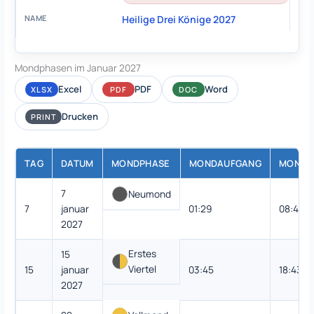
Heilige Drei Könige 2027
Mondphasen im Januar 2027
Excel
PDF
Word
XLSX
PDF
DOC
Drucken
PRINT
TAG
DATUM
MONDPHASE
MONDAUFGANG
MONDU
7
Neumond
7
januar
01:29
08:49
2027
Erstes
15
Viertel
15
januar
03:45
18:43
2027