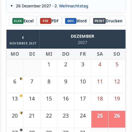
26 Dezember 2027
-
2. Weihnachtstag
Excel
PDF
Word
Drucken
XLSX
PDF
DOC
PRINT
‹
DEZEMBER
2027
NOVEMBER 2027
MO
DI
MI
DO
FR
SA
SO
1
2
3
4
5
6
7
8
9
10
11
12
13
14
15
16
17
18
19
20
21
22
23
24
25
26