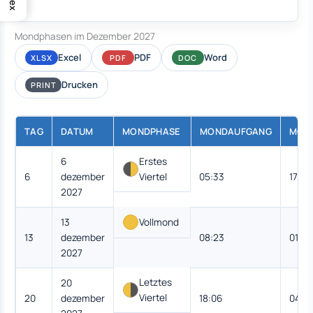
Mondphasen im Dezember 2027
Excel
PDF
Word
XLSX
PDF
DOC
Drucken
PRINT
TAG
DATUM
MONDPHASE
MONDAUFGANG
MON
6
Erstes
6
dezember
Viertel
05:33
17:52
2027
13
Vollmond
13
dezember
08:23
01:19
2027
Letztes
20
Viertel
20
dezember
18:06
04:5