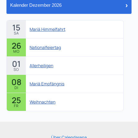
›
Kalender Dezember 2026
15
Mariä Himmelfahrt
SA
26
Nationalfeiertag
MO
01
Allerheiligen
SO
08
Mariä Empfängnis
DI
25
Weihnachten
FR
Über Calendarena