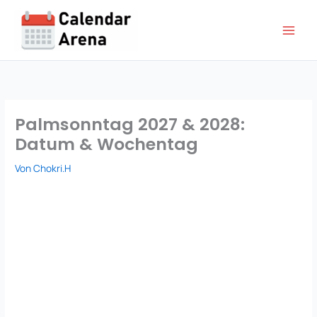
Zum
Inhalt
springen
Palmsonntag 2027 & 2028:
Datum & Wochentag
Von
Chokri.H