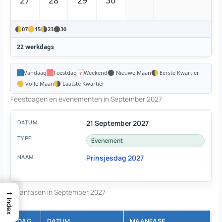
27
28
29
30
07
15
23
30
22 werkdags
Vandaag
Feestdag
Weekend
Nieuwe Maan
Eerste Kwartier
Volle Maan
Laatste Kwartier
Feestdagen en evenementen in September 2027
21 September 2027
Evenement
Prinsjesdag 2027
→
Maanfasen in September 2027
Index
DAG
DATUM
MAANFASE