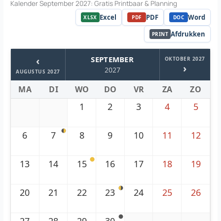
Kalender September 2027: Gratis Printbaar & Planning
Excel
PDF
Word
XLSX
PDF
DOC
Afdrukken
PRINT
‹
SEPTEMBER
OKTOBER 2027
›
2027
AUGUSTUS 2027
MA
DI
WO
DO
VR
ZA
ZO
1
2
3
4
5
6
7
8
9
10
11
12
13
14
15
16
17
18
19
20
21
22
23
24
25
26