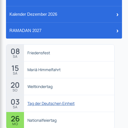
›
Kalender Dezember 2026
›
RAMADAN 2027
08
Friedensfest
SA
15
Mariä Himmelfahrt
SA
20
Weltkindertag
SO
03
Tag der Deutschen Einheit
SA
26
Nationalfeiertag
MO