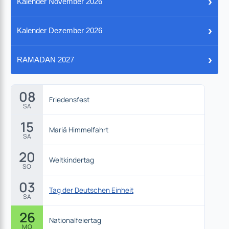
›
Kalender November 2026
›
Kalender Dezember 2026
›
RAMADAN 2027
08
Friedensfest
SA
15
Mariä Himmelfahrt
SA
20
Weltkindertag
SO
03
Tag der Deutschen Einheit
SA
26
Nationalfeiertag
MO